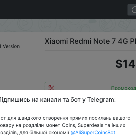
G Phablet Global Version
Xiaomi Redmi Note 7 4G Ph
$14
Промокод
Підпишись на канали та бот у Telegram:
от для швидкого створення прямих посилань вашого
Перейти 
овару на роздліли монет Coins, Superdeals та інших
озділів, для більшої економії
@AliSuperCoinsBot