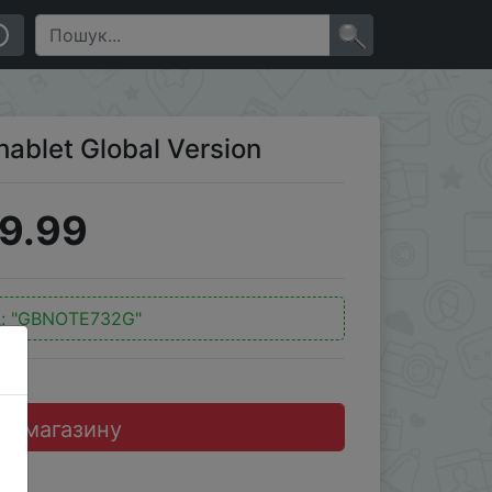
×
ablet Global Version
9.99
:
"GBNOTE732G"
до магазину