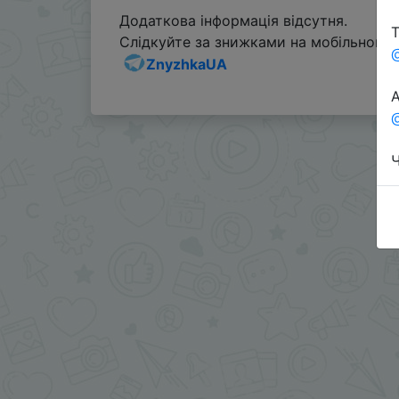
Додаткова інформація відсутня.
Т
Слідкуйте за знижками на мобільному, 
ZnyzhkaUA
А
@
Ч