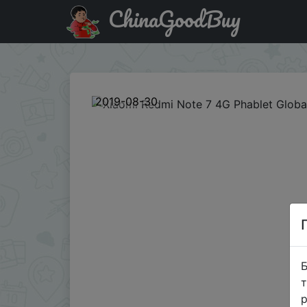
ChinaGoodBuy
Промокод на знижку GBNOTE732G Xiaomi Redmi Note 7 4
2019-08-30
Б
т
р