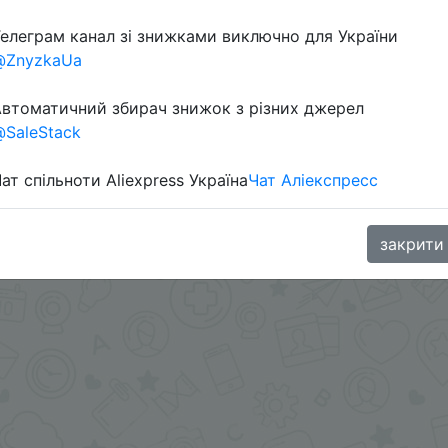
елеграм канал зі знижками виключно для України
в телеграм каналі:
@ZnyzkaUa
втоматичний збирач знижок з різних джерел
SaleStack
ат спільноти Aliexpress Україна
Чат Аліекспресс
закрити