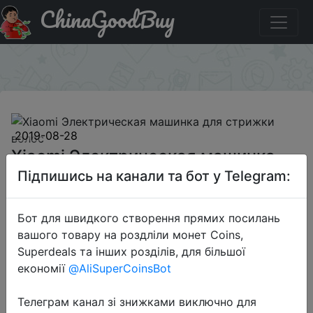
ChinaGoodBuy
Промокод на знижку BGBKENCH Xiaomi Электрическая
машинка для стрижки волос
×
2019-08-28
Xiaomi Электрическая машинка
для стрижки волос
Підпишись на канали та бот у Telegram:
Бот для швидкого створення прямих посилань
$16.55
вашого товару на роздліли монет Coins,
Superdeals та інших розділів, для більшої
економії
@AliSuperCoinsBot
Промокод:
"BGBKENCH"
Телеграм канал зі знижками виключно для