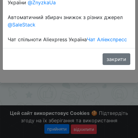
України
@ZnyzkaUa
Автоматичний збирач знижок з різних джерел
Перейти до магазину
@SaleStack
Чат спільноти Aliexpress Україна
Чат Аліекспресс
Додаткова інформація відсутня.
Слідкуйте за знижками на мобільному, в телеграм
каналі:
закрити
ZnyzhkaUA
Цей сайт використовує Cookies
🍪 Підтвердіть
згоду на їх зберігання та використання
прийняти
відхилити