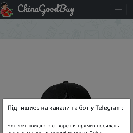
ChinaGoodBuy
Придбати по акціи MI TS Кепки для женщины и
мужчины классическая мода
×
Підпишись на канали та бот у Telegram:
Бот для швидкого створення прямих посилань
вашого товару на роздліли монет Coins,