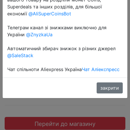
Superdeals та інших розділів, для більшої
економії
@AliSuperCoinsBot
Телеграм канал зі знижками виключно для
2018-07-07
України
@ZnyzkaUa
MI TS Кепки для женщины и
Автоматичний збирач знижок з різних джерел
мужчины классическая мода
@SaleStack
$10.99
Чат спільноти Aliexpress Україна
Чат Аліекспресс
закрити
JD коллекция
Перейти до магазину