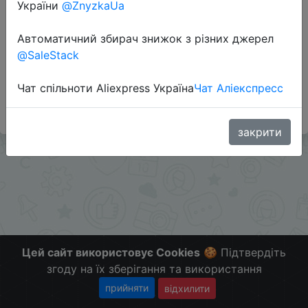
України
@ZnyzkaUa
Автоматичний збирач знижок з різних джерел
Додаткова інформація відсутня.
@SaleStack
Слідкуйте за знижками на мобільному, в телеграм
каналі:
Чат спільноти Aliexpress Україна
Чат Аліекспресс
ZnyzhkaUA
закрити
Цей сайт використовує Cookies
🍪 Підтвердіть
згоду на їх зберігання та використання
прийняти
відхилити