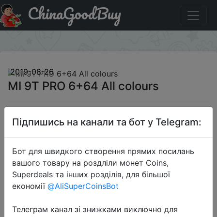
ChinaGoodBuy
Купити по знижці GBM9TPRO MI 9T PRO 6+64 All colours
×
2019-08-26
MI 9T PRO 6+64 All colours
$399.99
Підпишись на канали та бот у Telegram:
Бот для швидкого створення прямих посилань
Промокод:
"GBM9TPRO"
вашого товару на роздліли монет Coins,
Superdeals та інших розділів, для більшої
економії
@AliSuperCoinsBot
Перейти до магазину
Телеграм канал зі знижками виключно для