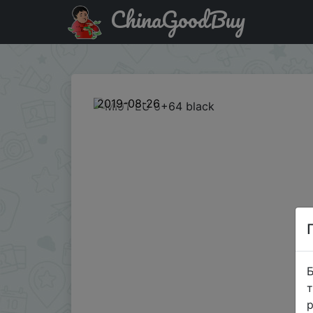
ChinaGoodBuy
Код на знижку GBMI9T500 MI9T EU 6+64 black
2019-08-26
Б
т
р