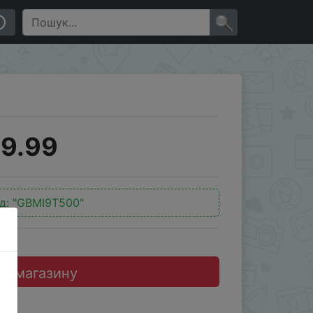
×
9.99
д:
"GBMI9T500"
до магазину