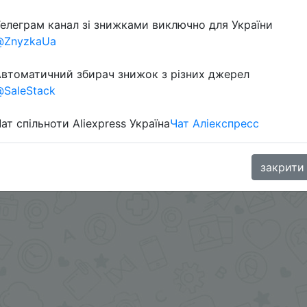
елеграм канал зі знижками виключно для України
в телеграм каналі:
@ZnyzkaUa
втоматичний збирач знижок з різних джерел
SaleStack
ат спільноти Aliexpress Україна
Чат Аліекспресс
закрити