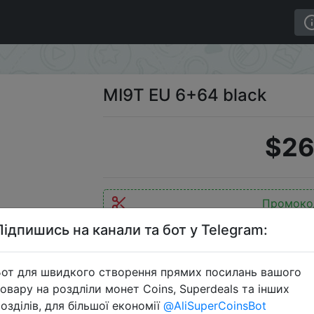
MI9T EU 6+64 black
$26
Промоко
Підпишись на канали та бот у Telegram:
от для швидкого створення прямих посилань вашого
Перейти 
овару на роздліли монет Coins, Superdeals та інших
озділів, для більшої економії
@AliSuperCoinsBot