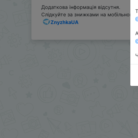
Додаткова інформація відсутня.
Т
Слідкуйте за знижками на мобільному, 
ZnyzhkaUA
А
@
Ч