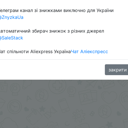
елеграм канал зі знижками виключно для України
Перейти 
@ZnyzkaUa
втоматичний збирач знижок з різних джерел
SaleStack
ат спільноти Aliexpress Україна
Чат Аліекспресс
aGoodBuy
закрити