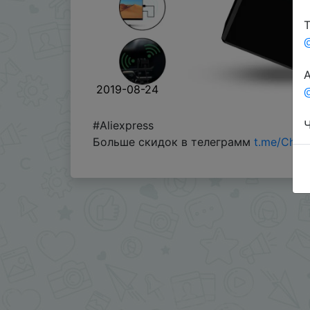
Т
А
2019-08-24
@
Ч
#Aliexpress
Больше скидок в телеграмм
t.me/Chin