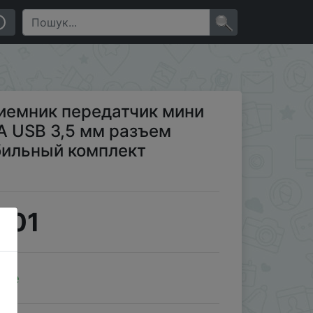
ио для ТВ ПК автомобильный комплект беспроводной
×
риемник передатчик мини
A USB 3,5 мм разъем
бильный комплект
.01
ale