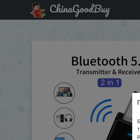
ChinaGoodBuy
Акція на VIKEFON Bluetooth 5,0 приемник передатчик 
адаптер
Б
т
р