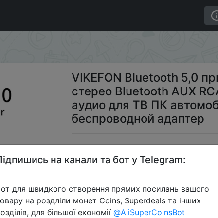
мини стерео Bluetooth AUX RCA USB 3,5 мм разъем ауд
VIKEFON Bluetooth 5,0 п
стерео Bluetooth AUX RC
аудио для ТВ ПК автомо
беспроводной адаптер
$0
Підпишись на канали та бот у Telegram:
от для швидкого створення прямих посилань вашого
S
овару на роздліли монет Coins, Superdeals та інших
озділів, для більшої економії
@AliSuperCoinsBot