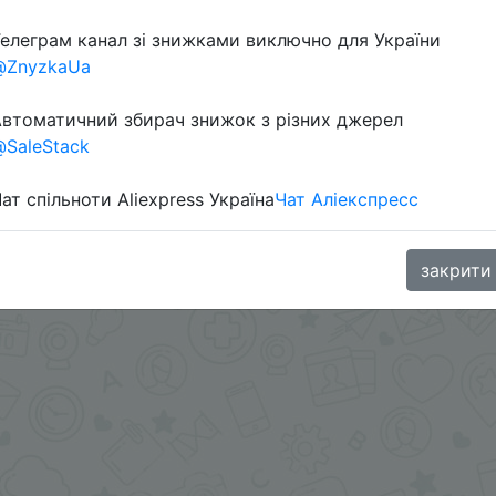
елеграм канал зі знижками виключно для України
@ZnyzkaUa
втоматичний збирач знижок з різних джерел
SaleStack
ат спільноти Aliexpress Україна
Чат Аліекспресс
меры - дороже.
aGoodBuy
закрити