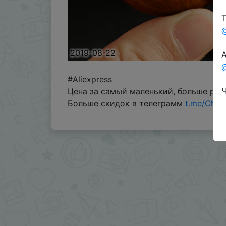
Т
2019-08-22
А
@
#Aliexpress
Ч
Цена за самый маленький, больше раз
Больше скидок в телеграмм
t.me/Chin