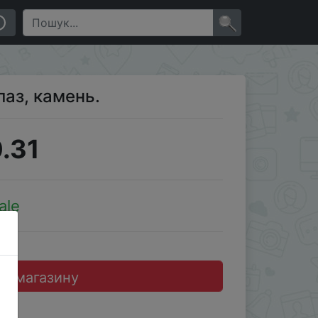
×
лаз, камень.
.31
ale
до магазину