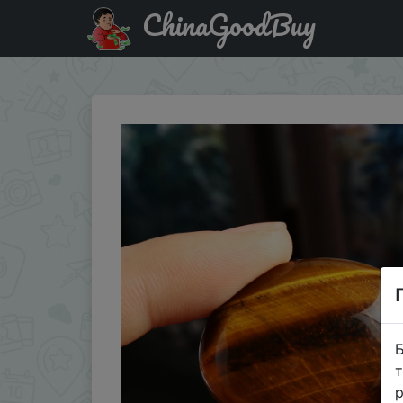
ChinaGoodBuy
Придбати по акціи 1 шт., желтый тигровый глаз, камень
Б
т
р