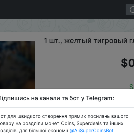
.
1 шт., желтый тигровый г
$0
S
Підпишись на канали та бот у Telegram:
от для швидкого створення прямих посилань вашого
Перейти 
овару на роздліли монет Coins, Superdeals та інших
озділів, для більшої економії
@AliSuperCoinsBot