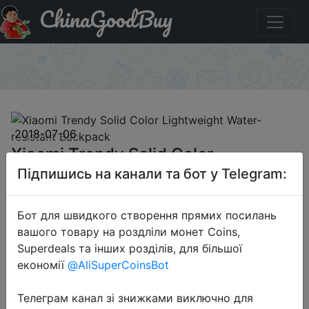
ChinaGoodBuy
Паридбати з промокодом THsale28 Xiaomi Trendy Solid
Color Lightweight Water-resistant Backpack
×
2018-07-06
Xiaomi Trendy Solid Color
Lightweight Water-resistant
Підпишись на канали та бот у Telegram:
Backpack
Бот для швидкого створення прямих посилань
вашого товару на роздліли монет Coins,
$8.71
Superdeals та інших розділів, для більшої
економії
@AliSuperCoinsBot
Телеграм канал зі знижками виключно для
Промокод:
"THsale28"