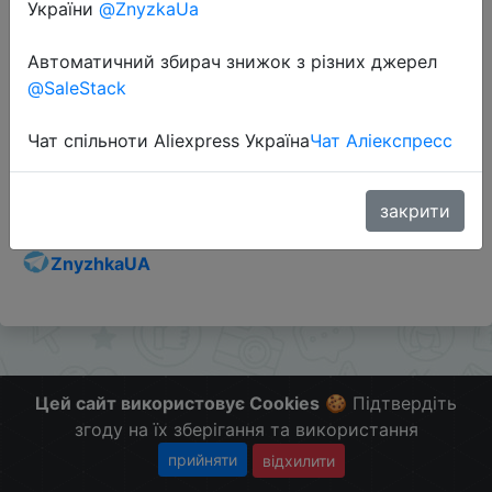
України
@ZnyzkaUa
Автоматичний збирач знижок з різних джерел
@SaleStack
Перейти до магазину
Чат спільноти Aliexpress Україна
Чат Аліекспресс
Додаткова інформація відсутня.
Слідкуйте за знижками на мобільному, в телеграм
закрити
каналі:
ZnyzhkaUA
Цей сайт використовує Cookies
🍪 Підтвердіть
згоду на їх зберігання та використання
прийняти
відхилити