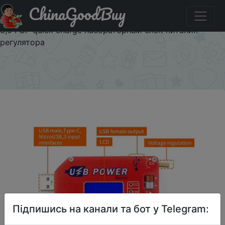
ChinaGoodBuy
Придбати DP3A цифровой дисплей USB регулируемый
силовой модуль постоянного тока 1 30 в 15 Вт QC 2,0
3,0 FCP quick charge лабораторный блок питания
регулятора
×
Підпишись на канали та бот у Telegram: