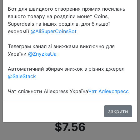
Бот для швидкого створення прямих посилань
вашого товару на роздліли монет Coins,
Superdeals та інших розділів, для більшої
економії
@AliSuperCoinsBot
Телеграм канал зі знижками виключно для
2019-08-20
України
@ZnyzkaUa
DP3A цифровой дисплей USB
регулируемый силовой модуль
Автоматичний збирач знижок з різних джерел
постоянного тока 1 30 в 15 Вт QC
@SaleStack
2,0 3,0 FCP quick charge
Чат спільноти Aliexpress Україна
Чат Аліекспресс
лабораторный блок питания
регулятора
закрити
$7.56