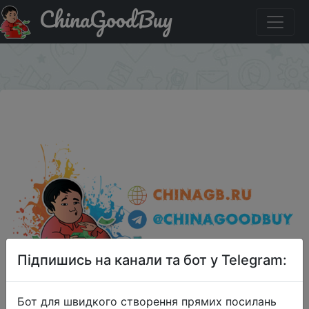
ChinaGoodBuy
Придбати по акціи Stickermule - набор из 10 стикеров с
Вашим дизайном за $1. Для новых аккаунтов.
×
Підпишись на канали та бот у Telegram:
Бот для швидкого створення прямих посилань