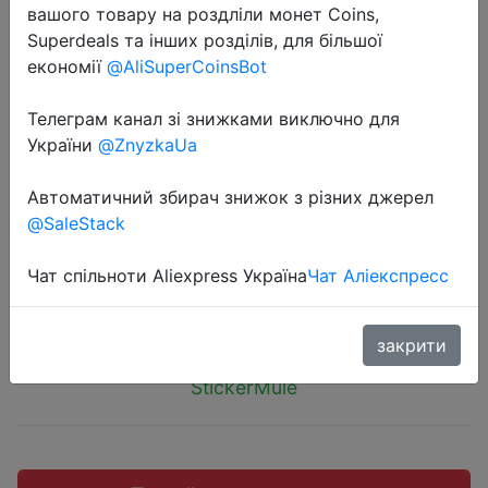
вашого товару на роздліли монет Coins,
Superdeals та інших розділів, для більшої
економії
@AliSuperCoinsBot
Телеграм канал зі знижками виключно для
2019-08-19
України
@ZnyzkaUa
Stickermule - набор из 10 стикеров
с Вашим дизайном за $1. Для
Автоматичний збирач знижок з різних джерел
новых аккаунтов.
@SaleStack
Чат спільноти Aliexpress Україна
Чат Аліекспресс
$1
закрити
StickerMule