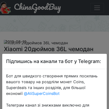
ChinaGoodBuy
Промокод на знижку BG1477579 Xiaomi 20дюймов 36L
чемодан
×
2019-08-19
Xiaomi 20дюймов 36L чемодан
Підпишись на канали та бот у Telegram:
$74.99
Бот для швидкого створення прямих посилань
вашого товару на роздліли монет Coins,
Промокод:
"BG1477579"
Superdeals та інших розділів, для більшої
економії
@AliSuperCoinsBot
Телеграм канал зі знижками виключно для