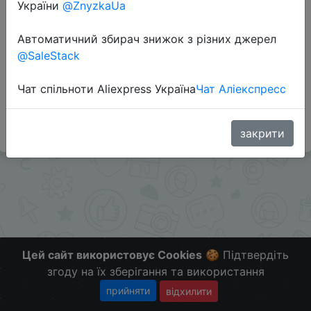
Перейти до магазину
України
@ZnyzkaUa
Автоматичний збирач знижок з різних джерел
@SaleStack
Додаткова інформація відсутня.
Слідкуйте за знижками на мобільному, в телеграм
Чат спільноти Aliexpress Україна
Чат Аліекспресс
каналі:
ZnyzhkaUA
закрити
Цей сайт використовує Cookies
🍪 Підтвердіть
згоду на їх зберігання та використання
прийняти
відхилити