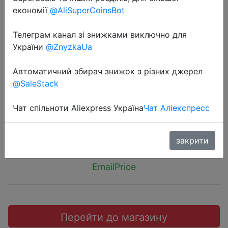
економії
@AliSuperCoinsBot
Телеграм канал зі знижками виключно для
України
@ZnyzkaUa
2019-08-16
Xiaomi Mi TV Box 2GB RAM+ 8GB
Автоматичний збирач знижок з різних джерел
@SaleStack
ROM Official International Version
Чат спільноти Aliexpress Україна
Чат Аліекспресс
$49.99
закрити
EmailPrice
Перейти до магазину