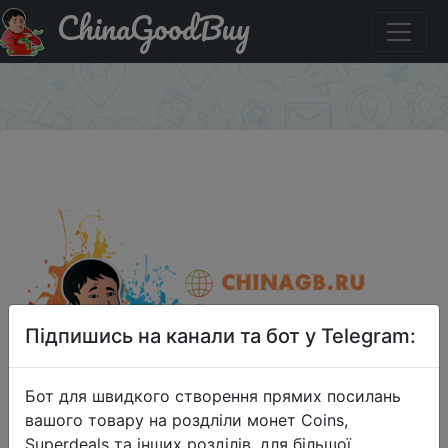
ChinaGoodBuy
Придбати по акціи Xiaomi Mi TV Box 2GB RAM+ 8GB
ROM Official International Version
×
Підпишись на канали та бот у Telegram:
Бот для швидкого створення прямих посилань
вашого товару на роздліли монет Coins,
Superdeals та інших розділів, для більшої