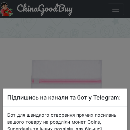
ChinaGoodBuy
Придбати по знижці Сумка для стирки Ubras CRLS12ZZ
Белый Один Размер
×
Підпишись на канали та бот у Telegram:
Бот для швидкого створення прямих посилань
вашого товару на роздліли монет Coins,
Superdeals та інших розділів, для більшої