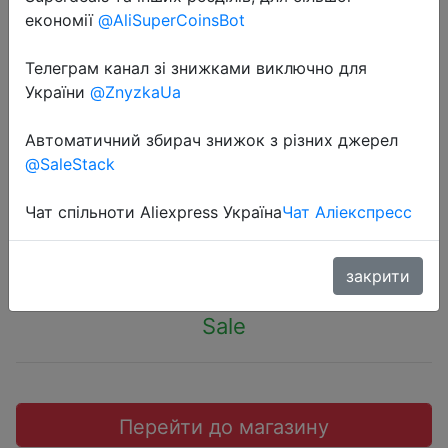
економії
@AliSuperCoinsBot
Телеграм канал зі знижками виключно для
України
@ZnyzkaUa
2019-08-13
Сумка для стирки Ubras CRLS12ZZ
Автоматичний збирач знижок з різних джерел
@SaleStack
Белый Один Размер
Чат спільноти Aliexpress Україна
Чат Аліекспресс
$0.39
закрити
Sale
Перейти до магазину