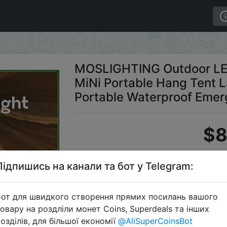
ght 4 Modes MiNi Portable Hang Tent Lamp USB Recharge
MOSLIGHTING Outdoor LE
MiNi Portable Hang Tent
Portable Waterproof Emer
$8
Підпишись на канали та бот у Telegram:
C
от для швидкого створення прямих посилань вашого
овару на роздліли монет Coins, Superdeals та інших
озділів, для більшої економії
@AliSuperCoinsBot
Перейти 