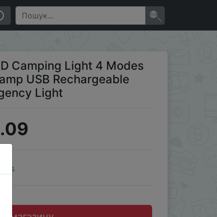
able Portable Waterproof Emergency Light
×
D Camping Light 4 Modes
 Lamp USB Rechargeable
gency Light
.09
oins
до магазину