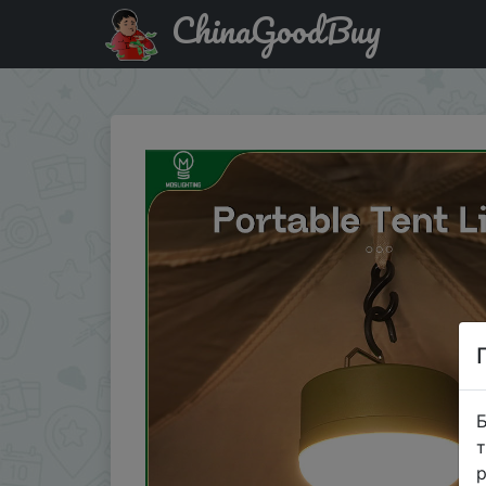
ChinaGoodBuy
Придбати по акціи MOSLIGHTING Outdoor LED Camping Li
Б
т
р