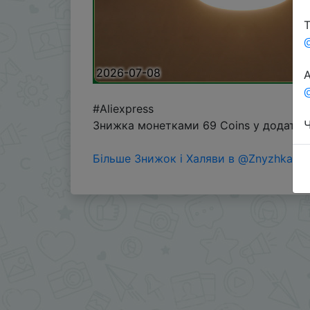
Т
2026-07-08
А
@
#Aliexpress
Ч
Знижка монетками 69 Coins у додатку 
Більше Знижок і Халяви в @ZnyzhkaUA