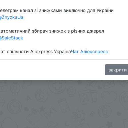
елеграм канал зі знижками виключно для України
@ZnyzkaUa
втоматичний збирач знижок з різних джерел
SaleStack
ат спільноти Aliexpress Україна
Чат Аліекспресс
через розділ монет.
закрити