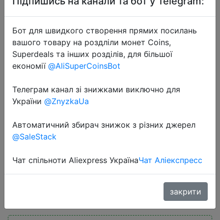
Підпишись на канали та бот у Telegram:
Бот для швидкого створення прямих посилань
вашого товару на роздліли монет Coins,
Superdeals та інших розділів, для більшої
економії
@AliSuperCoinsBot
2026-07-08
Телеграм канал зі знижками виключно для
RGB Glow Earphones Wireless
України
@ZnyzkaUa
Earbuds 5.3 Cat Ear Bluetooth
Sports Headphones Bluetooth Mp3
Автоматичний збирач знижок з різних джерел
Players Microphone Sale Headset
@SaleStack
Gamer
Чат спільноти Aliexpress Україна
Чат Аліекспресс
$7.91
закрити