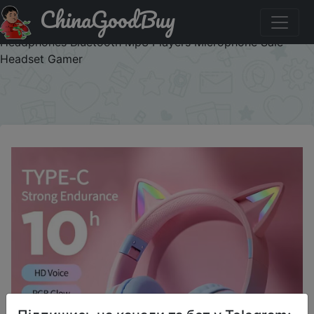
ChinaGoodBuy
Придбати по знижці CDUA01 RGB Glow Earphones
Wireless Earbuds 5.3 Cat Ear Bluetooth Sports
Headphones Bluetooth Mp3 Players Microphone Sale
Headset Gamer
×