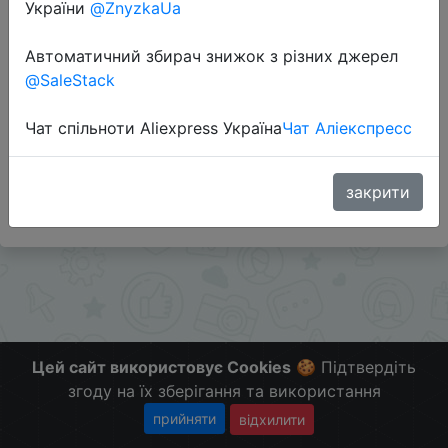
України
@ZnyzkaUa
Перейти до магазину
Автоматичний збирач знижок з різних джерел
@SaleStack
Додаткова інформація відсутня.
Чат спільноти Aliexpress Україна
Чат Аліекспресс
Слідкуйте за знижками на мобільному, в телеграм
каналі:
ZnyzhkaUA
закрити
Цей сайт використовує Cookies
🍪 Підтвердіть
згоду на їх зберігання та використання
прийняти
відхилити