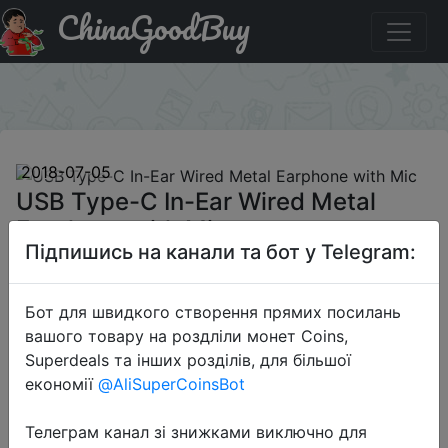
ChinaGoodBuy
Придбати по акціи USB Type-C In-Ear Wired Metal
Earphone with Mic
×
2018-07-05
USB Type-C In-Ear Wired Metal
Earphone with Mic
Підпишись на канали та бот у Telegram:
$2.49
Бот для швидкого створення прямих посилань
вашого товару на роздліли монет Coins,
Superdeals та інших розділів, для більшої
Sale
економії
@AliSuperCoinsBot
Телеграм канал зі знижками виключно для