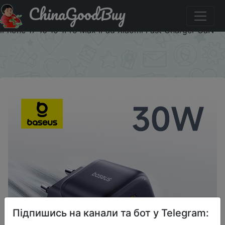
ChinaGoodBuy
Купити по знижці 07PP02 Baseus 30W Phone Charger
USB C Charger PD3.0 QC3.0 PPS Quick Charging For
iPhone 17 16 15 1Pro Max iPad Xiaomi Fast Charger GaN
×
Підпишись на канали та бот у Telegram: