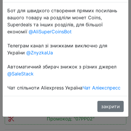
Бот для швидкого створення прямих посилань
вашого товару на роздліли монет Coins,
Superdeals та інших розділів, для більшої
економії
@AliSuperCoinsBot
2026-07-03
Телеграм канал зі знижками виключно для
Baseus 30W Phone Charger USB C
України
@ZnyzkaUa
Charger PD3.0 QC3.0 PPS Quick
Charging For iPhone 17 16 15 1Pro
Автоматичний збирач знижок з різних джерел
Max iPad Xiaomi Fast Charger GaN
@SaleStack
Чат спільноти Aliexpress Україна
Чат Аліекспресс
$8.16
закрити
Промокод:
"07PP02"