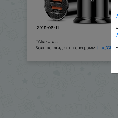
Т
2019-08-11
А
@
#Aliexpress
Ч
Больше скидок в телеграмм
t.me/Chin