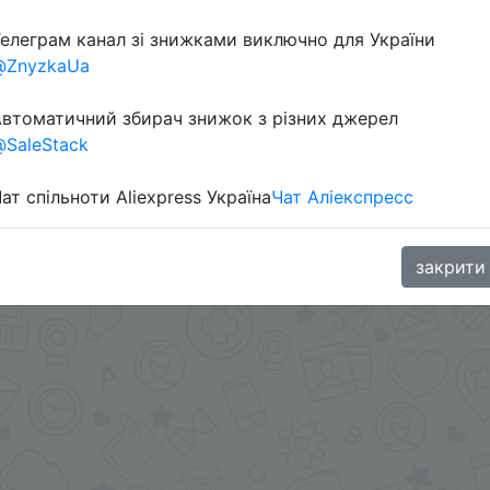
елеграм канал зі знижками виключно для України
@ZnyzkaUa
втоматичний збирач знижок з різних джерел
SaleStack
ат спільноти Aliexpress Україна
Чат Аліекспресс
aGoodBuy
закрити