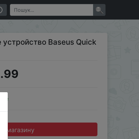
×
 устройство Baseus Quick
.99
ale
до магазину