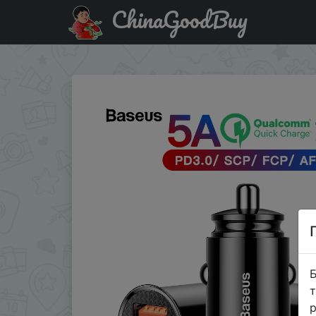
ChinaGoodBuy
Знижка на Автомобильное зарядное устройство Baseus 
Б
т
р