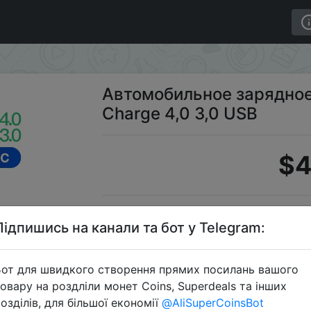
Quick Charge 4,0 3,0 USB
Автомобильное зарядное
Charge 4,0 3,0 USB
$4
S
Підпишись на канали та бот у Telegram:
от для швидкого створення прямих посилань вашого
овару на роздліли монет Coins, Superdeals та інших
Перейти 
озділів, для більшої економії
@AliSuperCoinsBot