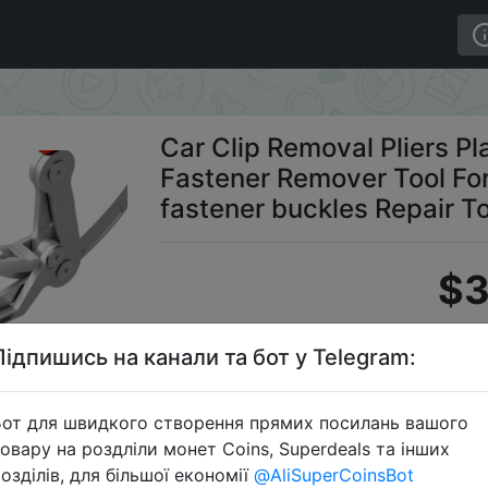
r Round Nail Fastener Remover Tool For Car disassembling
Car Clip Removal Pliers Pl
Fastener Remover Tool Fo
fastener buckles Repair To
$3
Підпишись на канали та бот у Telegram:
C
от для швидкого створення прямих посилань вашого
овару на роздліли монет Coins, Superdeals та інших
озділів, для більшої економії
@AliSuperCoinsBot
Перейти 