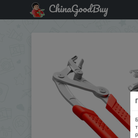
ChinaGoodBuy
Придбати по знижці Car Clip Removal Pliers Plastic Rubbe
Б
т
р