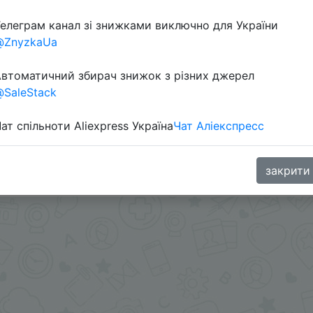
елеграм канал зі знижками виключно для України
@ZnyzkaUa
втоматичний збирач знижок з різних джерел
SaleStack
ат спільноти Aliexpress Україна
Чат Аліекспресс
 через розділ монет.
закрити