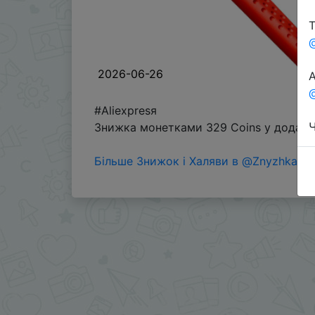
Т
2026-06-26
А
@
#Aliexpresя
Ч
Знижка монетками 329 Coins у додатку
Більше Знижок і Халяви в @ZnyzhkaUA