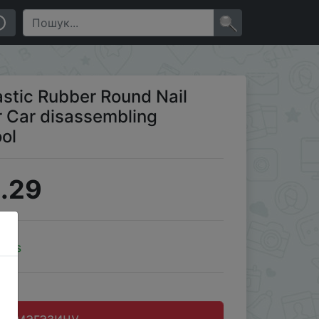
 fastener buckles Repair Tool
×
astic Rubber Round Nail
r Car disassembling
ol
.29
oins
до магазину