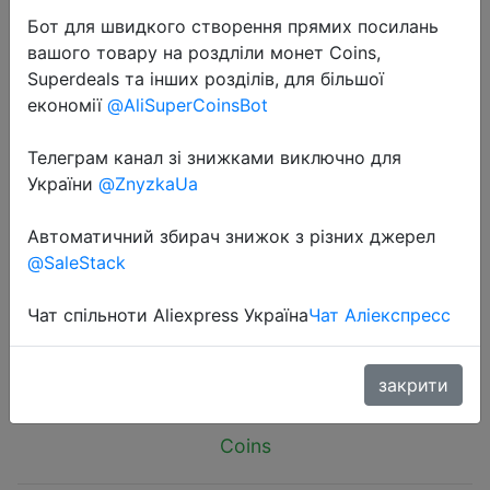
Бот для швидкого створення прямих посилань
вашого товару на роздліли монет Coins,
Superdeals та інших розділів, для більшої
економії
@AliSuperCoinsBot
2026-06-23
Телеграм канал зі знижками виключно для
BORUiT Smoker Infuser Portable
України
@ZnyzkaUa
Molecular Cuisine Smoking Food
Автоматичний збирач знижок з різних джерел
Cold Smoke Generator Meat Burn
@SaleStack
Cooking for BBQ Grill Cocktails
Чат спільноти Aliexpress Україна
Чат Аліекспресс
$13.72
закрити
Coins