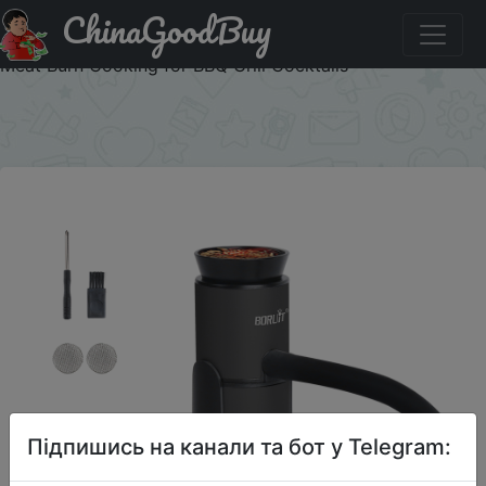
ChinaGoodBuy
Придбати по акціи BORUiT Smoker Infuser Portable
Molecular Cuisine Smoking Food Cold Smoke Generator
Meat Burn Cooking for BBQ Grill Cocktails
×
Підпишись на канали та бот у Telegram: