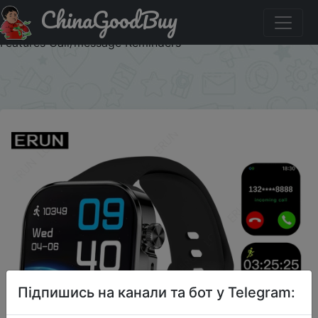
ChinaGoodBuy
Знижка на Smartwatch with a 1.83-inch Touchscreen,
180mAh Battery, Stylish Strap, and Fitness Tracking.
Features Call/message Reminders
×
Підпишись на канали та бот у Telegram: