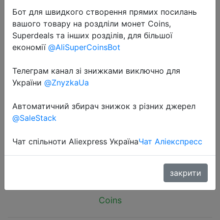
Бот для швидкого створення прямих посилань
вашого товару на роздліли монет Coins,
Superdeals та інших розділів, для більшої
економії
@AliSuperCoinsBot
2026-06-14
Телеграм канал зі знижками виключно для
Smartwatch with a 1.83-inch
України
@ZnyzkaUa
Touchscreen, 180mAh Battery,
Автоматичний збирач знижок з різних джерел
Stylish Strap, and Fitness Tracking.
@SaleStack
Features Call/message Reminders
Чат спільноти Aliexpress Україна
Чат Аліекспресс
$5.13
закрити
Coins