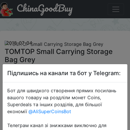
ChinaGoodBuy
Акція на TOMTOP Small Carrying Storage Bag Grey
×
2018-07-04
TOMTOP Small Carrying Storage
Bag Grey
Підпишись на канали та бот у Telegram:
$0.99
Бот для швидкого створення прямих посилань
вашого товару на роздліли монет Coins,
Sale
Superdeals та інших розділів, для більшої
економії
@AliSuperCoinsBot
Телеграм канал зі знижками виключно для