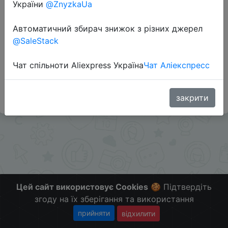
України
@ZnyzkaUa
Перейти до магазину
Автоматичний збирач знижок з різних джерел
@SaleStack
Додаткова інформація відсутня.
Слідкуйте за знижками на мобільному, в телеграм
Чат спільноти Aliexpress Україна
Чат Аліекспресс
каналі:
ZnyzhkaUA
закрити
Цей сайт використовує Cookies
🍪 Підтвердіть
згоду на їх зберігання та використання
прийняти
відхилити