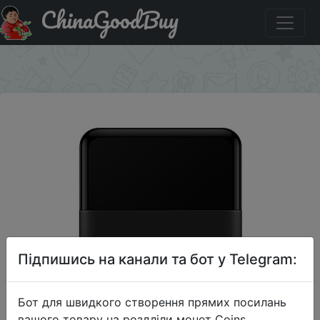
ChinaGoodBuy
Знижка на Mi (MIJIA) переносные электрические
бритвы.
×
Підпишись на канали та бот у Telegram:
Бот для швидкого створення прямих посилань
вашого товару на роздліли монет Coins,