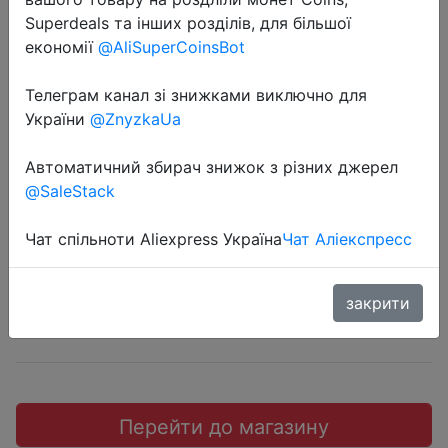
Superdeals та інших розділів, для більшої
економії
@AliSuperCoinsBot
Телеграм канал зі знижками виключно для
2018-07-04
України
@ZnyzkaUa
Mi (MIJIA) переносные
Автоматичний збирач знижок з різних джерел
электрические бритвы.
@SaleStack
$26.5
Чат спільноти Aliexpress Україна
Чат Аліекспресс
закрити
JD коллекция
Перейти до магазину