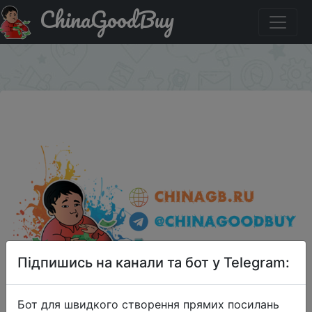
ChinaGoodBuy
Придбати по знижці DLBPO40 AOWO AW01 Wireless Fast
Charger Compatible with QI Wireless Charger
×
Підпишись на канали та бот у Telegram:
Бот для швидкого створення прямих посилань