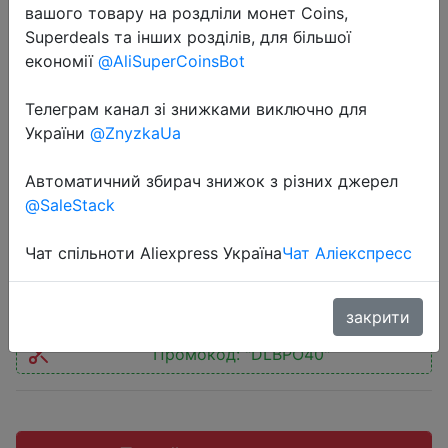
вашого товару на роздліли монет Coins,
Superdeals та інших розділів, для більшої
економії
@AliSuperCoinsBot
Телеграм канал зі знижками виключно для
2018-07-04
України
@ZnyzkaUa
AOWO AW01 Wireless Fast Charger
Compatible with QI Wireless
Автоматичний збирач знижок з різних джерел
Charger
@SaleStack
Чат спільноти Aliexpress Україна
Чат Аліекспресс
$8.99
закрити
Промокод:
"DLBPO40"