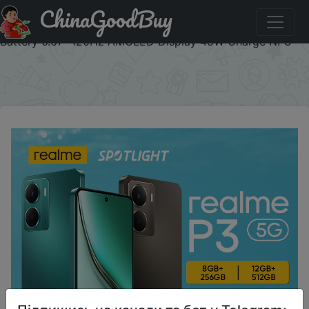
ChinaGoodBuy
Купити по знижці IFP5P3KW [Global Version] realme P3
5G Smartphone Snapdragon® 6 Gen 4 Chipset 5260mAh
Battery 6.67" 120Hz AMOLED Display 45W Charge NFC
×