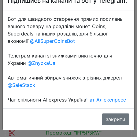
Підпишись на канали та бот у Telegram:
Бот для швидкого створення прямих посилань
вашого товару на роздліли монет Coins,
Superdeals та інших розділів, для більшої
економії
@AliSuperCoinsBot
2026-06-04
[Global Version] realme P3 5G
Телеграм канал зі знижками виключно для
Smartphone Snapdragon® 6 Gen 4
України
@ZnyzkaUa
Chipset 5260mAh Battery 6.67"
120Hz AMOLED Display 45W
Автоматичний збирач знижок з різних джерел
Charge NFC
@SaleStack
Чат спільноти Aliexpress Україна
Чат Аліекспресс
$167.01
закрити
Промокод:
"IFP5P3KW"