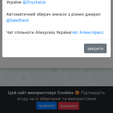
України
@ZnyzkaUa
Автоматичний збирач знижок з різних джерел
Перейти до магазину
@SaleStack
Чат спільноти Aliexpress Україна
Чат Аліекспресс
Додаткова інформація відсутня.
Слідкуйте за знижками на мобільному, в телеграм
каналі:
закрити
ZnyzhkaUA
Цей сайт використовує Cookies
🍪 Підтвердіть
згоду на їх зберігання та використання
прийняти
відхилити