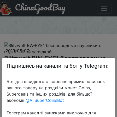
ChinaGoodBuy
Купити по знижці BGFYE1W Blitzwolf BW-FYE1
беспроводные наушники с портативной зарядкой
×
2019-08-07
Blitzwolf BW-FYE1 беспроводные
наушники с портативной зарядкой
Підпишись на канали та бот у Telegram:
Бот для швидкого створення прямих посилань
$24.99
вашого товару на роздліли монет Coins,
Superdeals та інших розділів, для більшої
економії
@AliSuperCoinsBot
Промокод:
"BGFYE1W"
Телеграм канал зі знижками виключно для