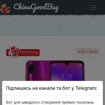
ChinaGoodBuy
Паридбати з промокодом $2/199 Xiaomi Redmi Note 7
Pro 6GB 128GB 48MP IMX 586 камера Snapdragon 675
Octa Core 6,3 'FHD экран мобильный телефон 4000mAh
×
Підпишись на канали та бот у Telegram:
Бот для швидкого створення прямих посилань