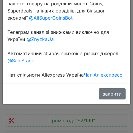
вашого товару на роздліли монет Coins,
Superdeals та інших розділів, для більшої
економії
@AliSuperCoinsBot
Телеграм канал зі знижками виключно для
України
@ZnyzkaUa
2019-08-07
Xiaomi Redmi Note 7 Pro 6GB 128GB
Автоматичний збирач знижок з різних джерел
48MP IMX 586 камера Snapdragon
@SaleStack
675 Octa Core 6,3 'FHD экран
мобильный телефон 4000mAh
Чат спільноти Aliexpress Україна
Чат Аліекспресс
$199.99
закрити
Промокод:
"$2/199"