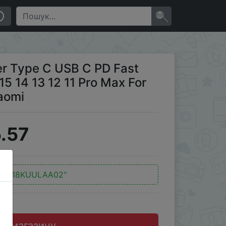
 13 12 11 Pro Max For iPad Pro Air iPad Huwei Xiaomi
×
 Type C USB C PD Fast
15 14 13 12 11 Pro Max For
iaomi
.57
:
"618KUULAA02"
до магазину