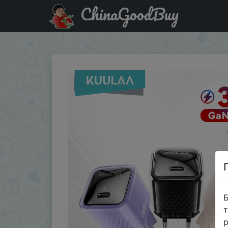
ChinaGoodBuy
Промокод на знижку 618KUULAA02 KUULAA 35W GaN Charger
Б
т
р