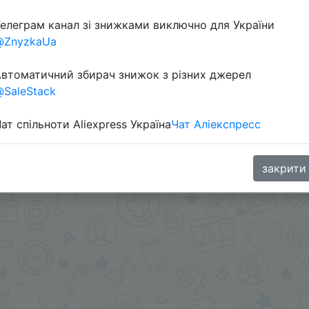
елеграм канал зі знижками виключно для України
@ZnyzkaUa
втоматичний збирач знижок з різних джерел
SaleStack
ат спільноти Aliexpress Україна
Чат Аліекспресс
AA02) + знижка монетками 8 Coins у додатку через ро
закрити