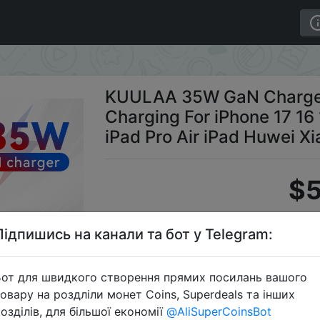
 Type C USB C PD Fast Charging For iPhone 17 16 15 14
KUULAA 35W GaN Charger
Charging For iPhone 17 16 
iPad Pro Air iPad Huwei X
$5
Підпишись на канали та бот у Telegram:
Промокод
от для швидкого створення прямих посилань вашого
овару на роздліли монет Coins, Superdeals та інших
озділів, для більшої економії
@AliSuperCoinsBot
Перейти 