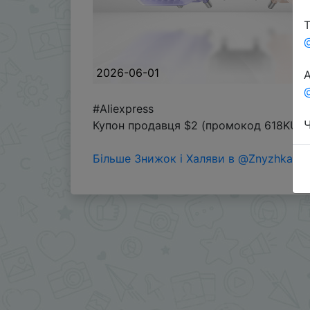
Т
2026-06-01
А
@
#Aliexpress
Ч
Купон продавця $2 (промокод 618KUUL
Більше Знижок і Халяви в @ZnyzhkaUA