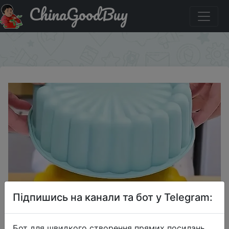
ChinaGoodBuy
Знижка на 1PC Silicone Cake Pan Multi-Functional Round
High Temperature Resistant DIY Baking Mold
×
Підпишись на канали та бот у Telegram:
Бот для швидкого створення прямих посилань