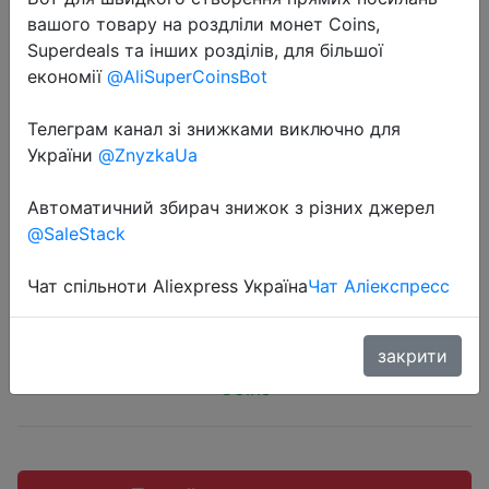
вашого товару на роздліли монет Coins,
Superdeals та інших розділів, для більшої
економії
@AliSuperCoinsBot
2026-05-26
Телеграм канал зі знижками виключно для
1PC Silicone Cake Pan Multi-
України
@ZnyzkaUa
Functional Round High Temperature
Автоматичний збирач знижок з різних джерел
Resistant DIY Baking Mold
@SaleStack
Чат спільноти Aliexpress Україна
Чат Аліекспресс
$2.41
закрити
Coins