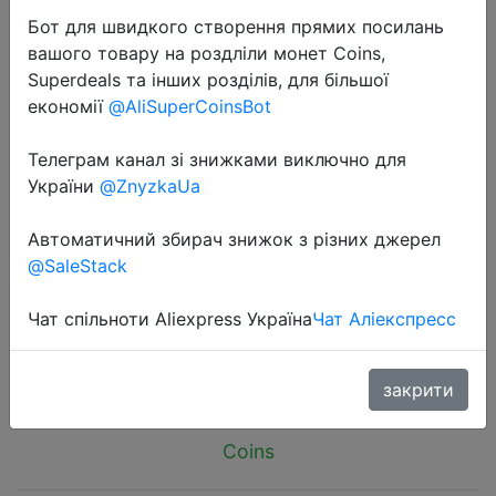
Бот для швидкого створення прямих посилань
вашого товару на роздліли монет Coins,
Superdeals та інших розділів, для більшої
економії
@AliSuperCoinsBot
2026-05-21
Телеграм канал зі знижками виключно для
Baseus Tempered Glass for iPhone
України
@ZnyzkaUa
17 16 Pro Max Screen Protector for
Автоматичний збирач знижок з різних джерел
iPhone 15 14 13 12 11 Pro Max Clear
@SaleStack
Edge Anti-Peeping Film
Чат спільноти Aliexpress Україна
Чат Аліекспресс
$3.59
закрити
Coins