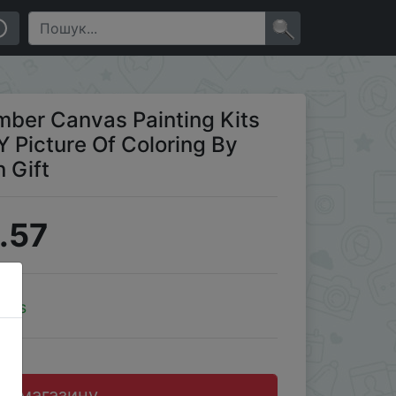
oring By Numbers Home Decoration Gift
×
ber Canvas Painting Kits
 Picture Of Coloring By
 Gift
.57
oins
до магазину