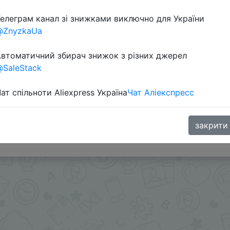
елеграм канал зі знижками виключно для України
@ZnyzkaUa
втоматичний збирач знижок з різних джерел
SaleStack
ат спільноти Aliexpress Україна
Чат Аліекспресс
датку через розділ монет + знижка продавця $1 + куп
закрити