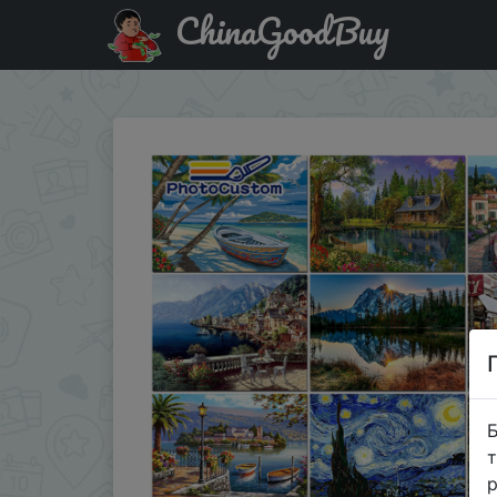
ChinaGoodBuy
Придбати по знижці PhotoCustom Paint By Number Canvas
Б
т
р