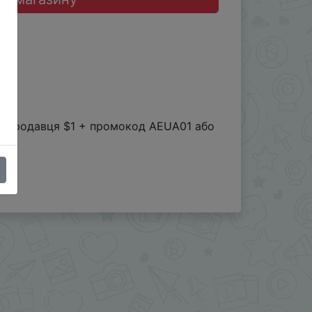
он продавця $1 + промокод AEUA01 або