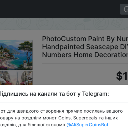
 Painting Kits Handpainted Seascape DIY Picture Of Col
PhotoCustom Paint By Num
Handpainted Seascape DIY
Numbers Home Decoration
$1
Підпишись на канали та бот у Telegram:
C
от для швидкого створення прямих посилань вашого
овару на роздліли монет Coins, Superdeals та інших
озділів, для більшої економії
@AliSuperCoinsBot
Перейти 