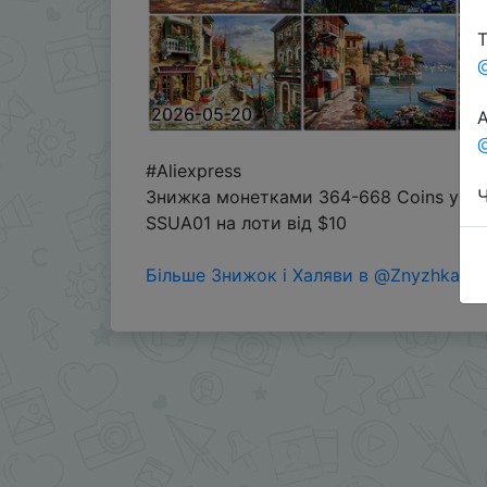
Т
2026-05-20
А
@
#Aliexpress
Ч
Знижка монетками 364-668 Coins у до
SSUA01 на лоти від $10
Більше Знижок і Халяви в @ZnyzhkaUA