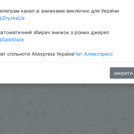
елеграм канал зі знижками виключно для України
@ZnyzkaUa
втоматичний збирач знижок з різних джерел
SaleStack
ат спільноти Aliexpress Україна
Чат Аліекспресс
ару + промокод SSUA18 + знижка монетками 177 Coins у 
закрити