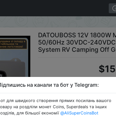
Solar Hybrid Inverter 50/60Hz 30VDC-240VDC Solar Po
DATOUBOSS 12V 1800W MPP
50/60Hz 30VDC-240VDC S
System RV Camping Off G
$15
Підпишись на канали та бот у Telegram:
Промо
от для швидкого створення прямих посилань вашого
овару на роздліли монет Coins, Superdeals та інших
озділів, для більшої економії
@AliSuperCoinsBot
Перейти 