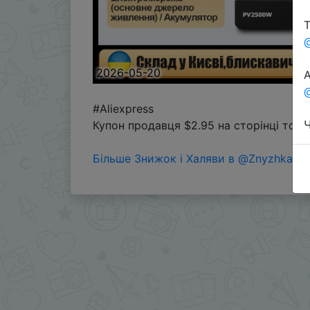
Т
2026-05-20
А
@
#Aliexpress
Ч
Купон продавця $2.95 на сторінці тов
Більше Знижок і Халяви в @ZnyzhkaUA