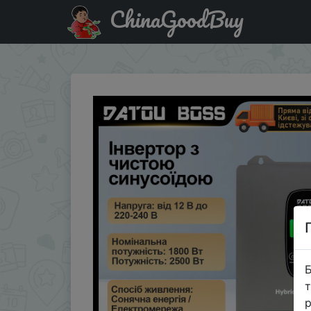
ChinaGoodBuy
Промокод на знижку SSUA18 DATOUBOSS 12V 1800W MPPT 
Б
т
р