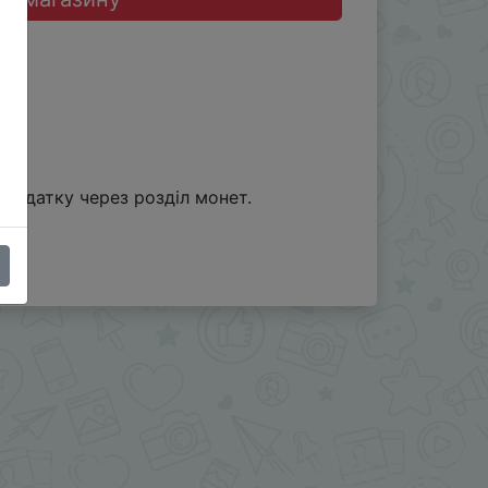
додатку через розділ монет.