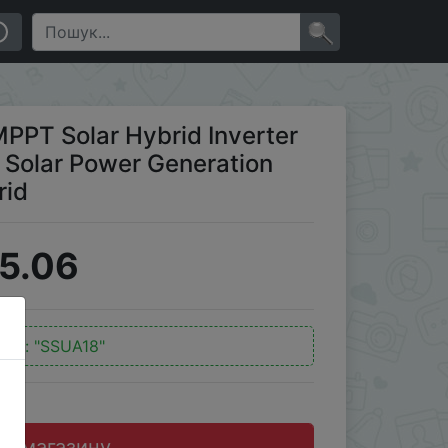
wer Generation System RV Camping Off Grid
×
T Solar Hybrid Inverter
olar Power Generation
rid
5.06
код:
"SSUA18"
до магазину