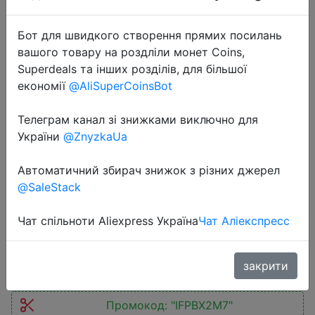
Бот для швидкого створення прямих посилань
вашого товару на роздліли монет Coins,
Superdeals та інших розділів, для більшої
економії
@AliSuperCoinsBot
2026-05-18
BISINNA Camping Gas Stove
Телеграм канал зі знижками виключно для
3600W High-power Infrared Card
України
@ZnyzkaUa
Stove Portable Lightweight Split
Автоматичний збирач знижок з різних джерел
Type Gas Burner Outdoor Picnic
@SaleStack
Hiking
Чат спільноти Aliexpress Україна
Чат Аліекспресс
$28.88
закрити
Промокод:
"IFPBX2M7"