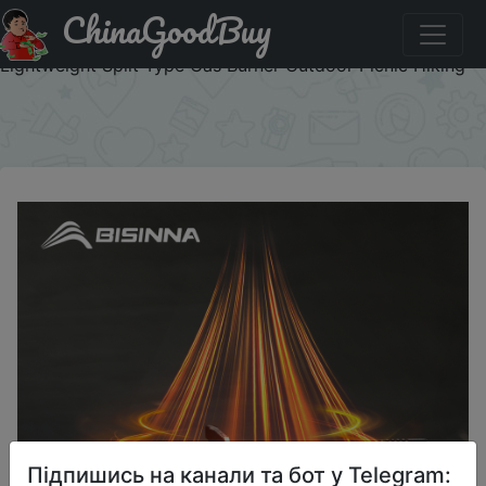
ChinaGoodBuy
Код на знижку IFPBX2M7 BISINNA Camping Gas Stove
3600W High-power Infrared Card Stove Portable
Lightweight Split Type Gas Burner Outdoor Picnic Hiking
×
Підпишись на канали та бот у Telegram: