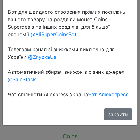
Бот для швидкого створення прямих посилань
вашого товару на роздліли монет Coins,
Superdeals та інших розділів, для більшої
економії
@AliSuperCoinsBot
2026-05-12
Телеграм канал зі знижками виключно для
FENVI USB 3.0 WiFi Adapter
України
@ZnyzkaUa
1300Mbps For Bluetooth 4.2 Dual
Band 2.4G/5GHz USB Network Card
Автоматичний збирач знижок з різних джерел
Wireless Receiver For Desktop
@SaleStack
Laptop
Чат спільноти Aliexpress Україна
Чат Аліекспресс
$4.8
закрити
Coins