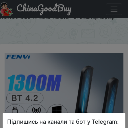
ChinaGoodBuy
Придбати по знижці FENVI USB 3.0 WiFi Adapter
1300Mbps For Bluetooth 4.2 Dual Band 2.4G/5GHz USB
Network Card Wireless Receiver For Desktop Laptop
×
Підпишись на канали та бот у Telegram: