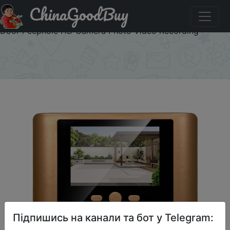
ChinaGoodBuy
Придбати по знижці SRUA02 2.8" LCD Screen IR Night
vison PIR Motion Detection Digital Electronic Viewer Bell
Door Peephole HD Camera Photo Video Recording
×
Підпишись на канали та бот у Telegram: