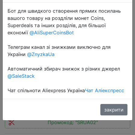
Бот для швидкого створення прямих посилань
вашого товару на роздліли монет Coins,
Superdeals та інших розділів, для більшої
економії
@AliSuperCoinsBot
2026-05-10
Телеграм канал зі знижками виключно для
2.8" LCD Screen IR Night vison PIR
України
@ZnyzkaUa
Motion Detection Digital Electronic
Viewer Bell Door Peephole HD
Автоматичний збирач знижок з різних джерел
Camera Photo Video Recording
@SaleStack
Чат спільноти Aliexpress Україна
Чат Аліекспресс
$25.29
закрити
Промокод:
"SRUA02"