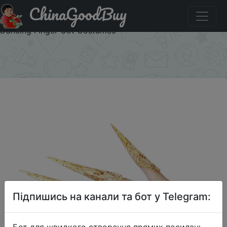
ChinaGoodBuy
Знижка на Songyuexia Belly dance peacock false nail
dance Indian Thai Golden Finger Jewelry For Belly Dance
Dancing Finger Cot Costumes
×
Підпишись на канали та бот у Telegram:
Бот для швидкого створення прямих посилань