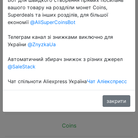
вашого товару на роздліли монет Coins,
Superdeals та інших розділів, для більшої
економії
@AliSuperCoinsBot
Телеграм канал зі знижками виключно для
2026-05-09
України
@ZnyzkaUa
Songyuexia Belly dance peacock
false nail dance Indian Thai Golden
Автоматичний збирач знижок з різних джерел
@SaleStack
Finger Jewelry For Belly Dance
Dancing Finger Cot Costumes
Чат спільноти Aliexpress Україна
Чат Аліекспресс
$0.15
закрити
Coins