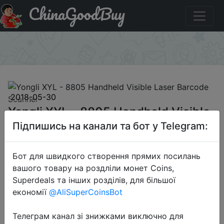
ChinaGoodBuy
Придбати Yongli XYL - 8805 Handheld Visible Laser
Barcode Scanner
×
2018-05-30
Yongli XYL - 8805 Handheld Visible
Laser Barcode Scanner
Підпишись на канали та бот у Telegram:
Бот для швидкого створення прямих посилань
$19.99
вашого товару на роздліли монет Coins,
Superdeals та інших розділів, для більшої
економії
@AliSuperCoinsBot
Sale
Телеграм канал зі знижками виключно для