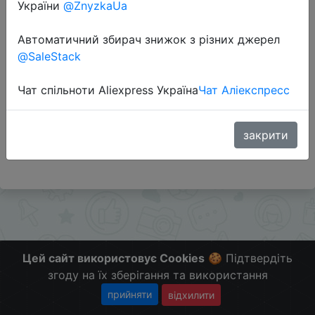
України
@ZnyzkaUa
Автоматичний збирач знижок з різних джерел
Перейти до магазину
@SaleStack
Чат спільноти Aliexpress Україна
Чат Аліекспресс
Додаткова інформація відсутня.
Слідкуйте за знижками на мобільному, в телеграм
каналі:
закрити
ZnyzhkaUA
Цей сайт використовує Cookies
🍪 Підтвердіть
згоду на їх зберігання та використання
прийняти
відхилити