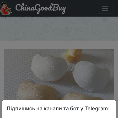
ChinaGoodBuy
Придбати Women Silicone Chest Stickers Lace Push Up
Waterproof Nipple Cover Invisible Self-Adhesive Nipple
Tape Reusable Strapless Bra
×
Підпишись на канали та бот у Telegram: