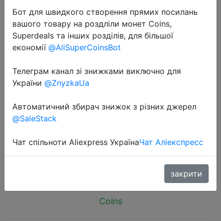
Бот для швидкого створення прямих посилань
вашого товару на роздліли монет Coins,
Superdeals та інших розділів, для більшої
економії
@AliSuperCoinsBot
2026-04-28
Телеграм канал зі знижками виключно для
Women Silicone Chest Stickers Lace
України
@ZnyzkaUa
Push Up Waterproof Nipple Cover
Автоматичний збирач знижок з різних джерел
Invisible Self-Adhesive Nipple Tape
@SaleStack
Reusable Strapless Bra
Чат спільноти Aliexpress Україна
Чат Аліекспресс
$2.49
закрити
Coins