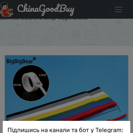
ChinaGoodBuy
Придбати по акціи 10~1000pcs 7colors Nylon Cable Tie
Hook Loop Length 150mm Backpackers Hikers Line Belt
Backless Data Line Strap Magic Sticker
×
Підпишись на канали та бот у Telegram: