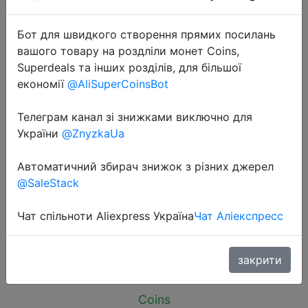
Бот для швидкого створення прямих посилань
вашого товару на роздліли монет Coins,
Superdeals та інших розділів, для більшої
економії
@AliSuperCoinsBot
2026-04-22
10~1000pcs 7colors Nylon Cable
Телеграм канал зі знижками виключно для
Tie Hook Loop Length 150mm
України
@ZnyzkaUa
Backpackers Hikers Line Belt
Автоматичний збирач знижок з різних джерел
Backless Data Line Strap Magic
@SaleStack
Sticker
Чат спільноти Aliexpress Україна
Чат Аліекспресс
$0.32
закрити
Coins