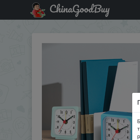
ChinaGoodBuy
Купити на розпродажі 1PC Square Small Alarm Clock Acr
Б
т
р