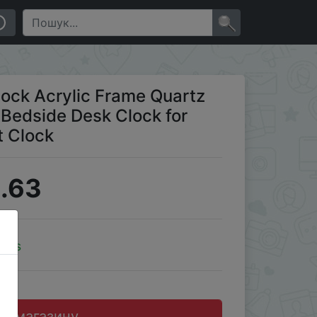
Clock for Bedroom Wake Up Student Clock
×
lock Acrylic Frame Quartz
Bedside Desk Clock for
 Clock
.63
oins
до магазину