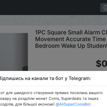
ylic Frame Quartz Movement Accurate Time Bedside Desk 
1PC Square Small Alarm C
Movement Accurate Time 
Bedroom Wake Up Student
$0
Підпишись на канали та бот у Telegram:
C
от для швидкого створення прямих посилань вашого
овару на роздліли монет Coins, Superdeals та інших
озділів, для більшої економії
@AliSuperCoinsBot
Перейти 