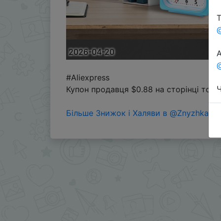
Т
2026-04-20
А
@
#Aliexpress
Ч
Купон продавця $0.88 на сторінці тов
Більше Знижок і Халяви в @ZnyzhkaUA