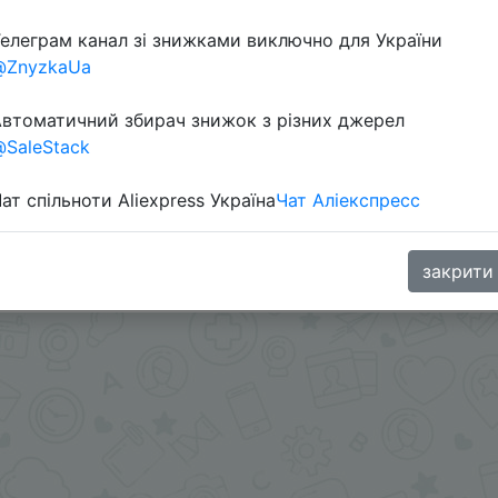
елеграм канал зі знижками виключно для України
@ZnyzkaUa
втоматичний збирач знижок з різних джерел
SaleStack
ат спільноти Aliexpress Україна
Чат Аліекспресс
ару + знижка монетками 204-256 Coins у додатку через 
закрити