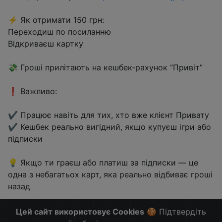
⚡️ Як отримати 150 грн:
Переходиш по посиланню
Відкриваєш картку
💸 Гроші прилітають на кешбек-рахунок “Привіт”
❗️ Важливо:
✔️ Працює навіть для тих, хто вже клієнт Привату
✔️ Кешбек реально вигідний, якщо купуєш ігри або
підписки
💡 Якщо ти граєш або платиш за підписки — це
одна з небагатьох карт, яка реально відбиває гроші
назад
Більше Знижок і Халяви в @ZnyzhkaUA
Цей сайт використовує Cookies
🍪 Підтвердіть