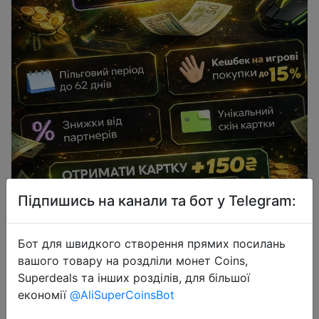
2026-04-16
Підпишись на канали та бот у Telegram:
Забери 150 грн + кешбек до 15% на
ігри від ПриватБанку
Бот для швидкого створення прямих посилань
вашого товару на роздліли монет Coins,
Superdeals та інших розділів, для більшої
Free
економії
@AliSuperCoinsBot