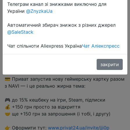
Телеграм канал зі знижками виключно для
України
@ZnyzkaUa
Халява
Автоматичний збирач знижок з різних джерел
@SaleStack
Перейти до магазину
Чат спільноти Aliexpress Україна
Чат Аліекспресс
закрити
#privat24
💳 Приват запустив нову геймерську картку разом
з NAVI — і це реально жирна тема:
🎮 до 15% кешбеку на ігри, Steam, підписки
💰 +150 грн просто за відкриття
🤝 ще +150 грн за запрошення (і тобі, і другу)
👉 Оформити тут:
www.privat24.ua/invite/jji0p