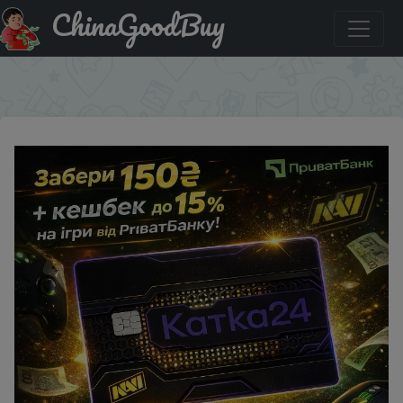
ChinaGoodBuy
Придбати Забери 150 грн + кешбек до 15% на ігри від
ПриватБанку
×