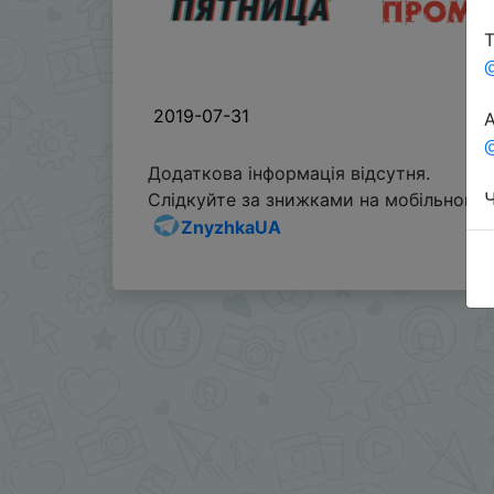
Т
2019-07-31
А
@
Додаткова інформація відсутня.
Ч
Слідкуйте за знижками на мобільному, 
ZnyzhkaUA