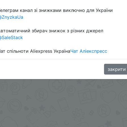
елеграм канал зі знижками виключно для України
@ZnyzkaUa
втоматичний збирач знижок з різних джерел
SaleStack
ат спільноти Aliexpress Україна
Чат Аліекспресс
в телеграм каналі:
закрити