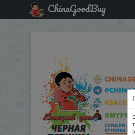
ChinaGoodBuy
Придбати по акціи Stickermule - набор из 10 стикеров 
Б
т
р