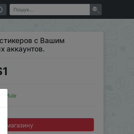
×
0 стикеров с Вашим
х аккаунтов.
$1
kerMule
до магазину