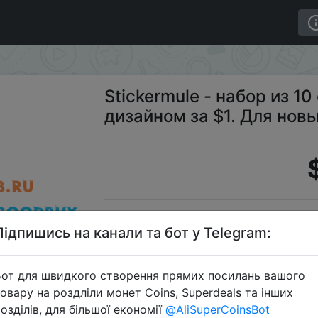
с Вашим дизайном за $1. Для новых аккаунтов.
Stickermule - набор из 1
дизайном за $1. Для новы
Stic
Підпишись на канали та бот у Telegram:
от для швидкого створення прямих посилань вашого
овару на роздліли монет Coins, Superdeals та інших
Перейти 
озділів, для більшої економії
@AliSuperCoinsBot