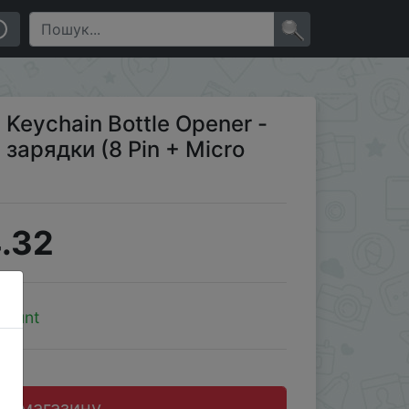
USB + Type-C)
×
e Keychain Bottle Opener -
 зарядки (8 Pin + Micro
.32
count
до магазину