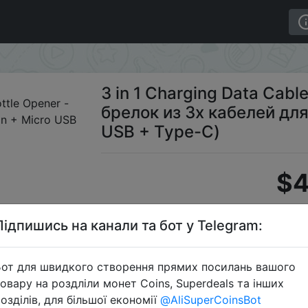
ener - брелок из 3х кабелей для зарядки (8 Pin + Micro 
3 in 1 Charging Data Cabl
брелок из 3х кабелей для
USB + Type-C)
$4
Підпишись на канали та бот у Telegram:
Dis
от для швидкого створення прямих посилань вашого
овару на роздліли монет Coins, Superdeals та інших
озділів, для більшої економії
@AliSuperCoinsBot
Перейти 