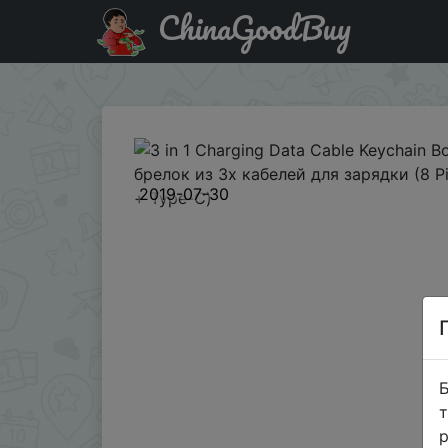
ChinaGoodBuy
Придбати 3 in 1 Charging Data Cable Keychain Bottle Op
2019-07-30
Б
т
р