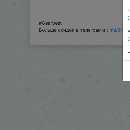
Т
#Gearbest
Больше скидок в телеграмм
t.me/Chin
А
@
Ч