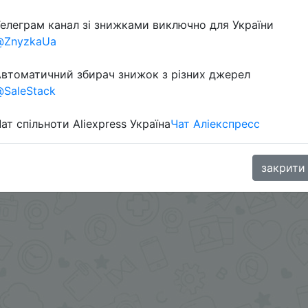
елеграм канал зі знижками виключно для України
@ZnyzkaUa
aGoodBuy
втоматичний збирач знижок з різних джерел
SaleStack
ат спільноти Aliexpress Україна
Чат Аліекспресс
закрити