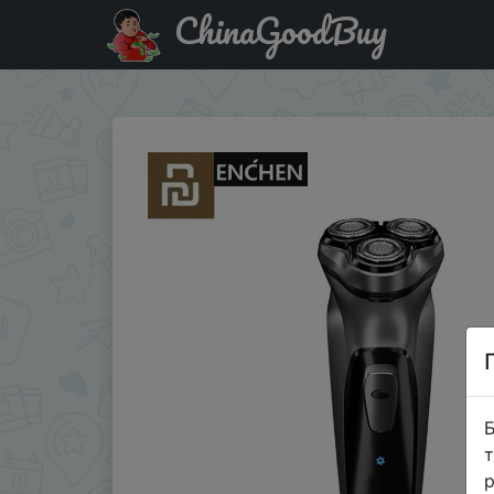
ChinaGoodBuy
Придбати по акціи Xiaomi Enchen черный камень 3D 
Б
т
р