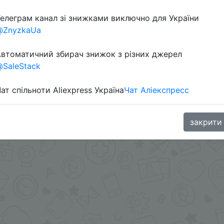
Перейти 
елеграм канал зі знижками виключно для України
@ZnyzkaUa
втоматичний збирач знижок з різних джерел
SaleStack
ат спільноти Aliexpress Україна
Чат Аліекспресс
aGoodBuy
закрити