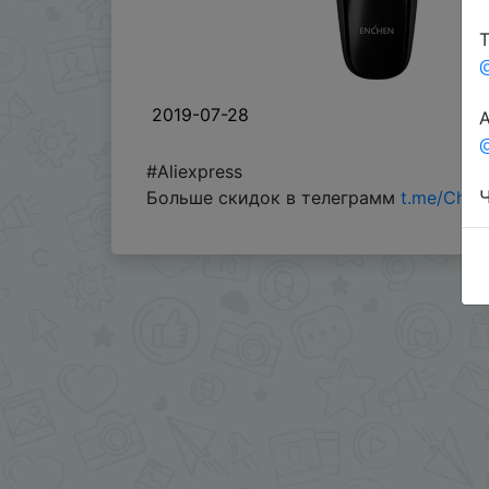
Т
2019-07-28
А
@
#Aliexpress
Ч
Больше скидок в телеграмм
t.me/Chin