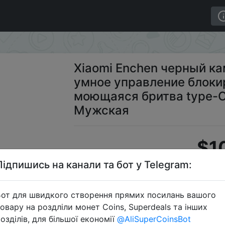
электробритва умное управление блокирующая защита 
Xiaomi Enchen черный к
умное управление блок
моющаяся бритва type-
Мужская
$1
Підпишись на канали та бот у Telegram:
S
от для швидкого створення прямих посилань вашого
овару на роздліли монет Coins, Superdeals та інших
озділів, для більшої економії
@AliSuperCoinsBot