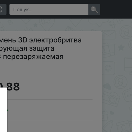
моющаяся бритва type-C перезаряжаемая Мужская
×
амень 3D электробритва
ирующая защита
C перезаряжаемая
0.88
ale