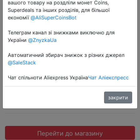
вашого товару на роздліли монет Coins,
Superdeals та інших розділів, для більшої
економії
@AliSuperCoinsBot
Телеграм канал зі знижками виключно для
2026-03-18
України
@ZnyzkaUa
MarkRyden Portable Large Capacity
Traveling Toiletries Bag
Автоматичний збирач знижок з різних джерел
@SaleStack
$2.4
Чат спільноти Aliexpress Україна
Чат Аліекспресс
закрити
Coins
Перейти до магазину