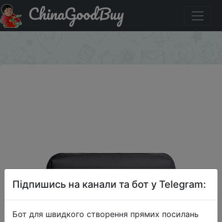
ChinaGoodBuy
Акція на MarkRyden Portable Large Capacity Traveling
Toiletries Bag
×
Підпишись на канали та бот у Telegram:
Бот для швидкого створення прямих посилань