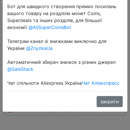
Бот для швидкого створення прямих посилань
вашого товару на роздліли монет Coins,
Superdeals та інших розділів, для більшої
економії
@AliSuperCoinsBot
2026-03-18
Телеграм канал зі знижками виключно для
HIFIMAN Ananda Stealth Magnet
України
@ZnyzkaUa
Open-Back Over-Ear Full-Size
Автоматичний збирач знижок з різних джерел
Planar Magnetic Hi-Fi Headphones
@SaleStack
Чат спільноти Aliexpress Україна
Чат Аліекспресс
$174.94
закрити
Промокод:
"ASUA30"