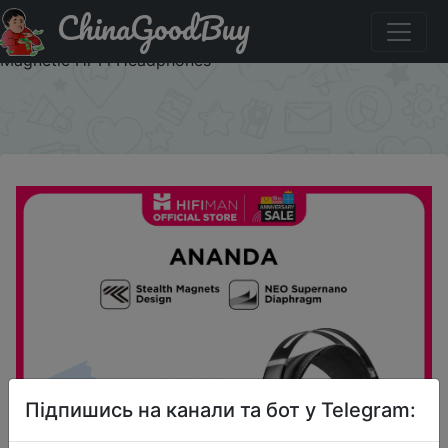
ChinaGoodBuy
Паридбати з промокодом ASUA30 HIFIMAN Ananda
Stealth Magnet Open-Back Over-Ear Full-Size Planar
Magnetic Hi-Fi Headphones
×
Підпишись на канали та бот у Telegram: