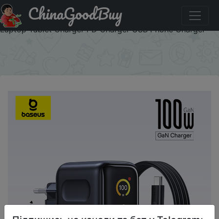
ChinaGoodBuy
Купити по знижці UAVIP9 【New Sale】Baseus 100W
Charger Fast Charger For iPhone 17 16 Xiaomi Samsung
Laptop Tablet Charger PD Charger USB Phone Charger
×