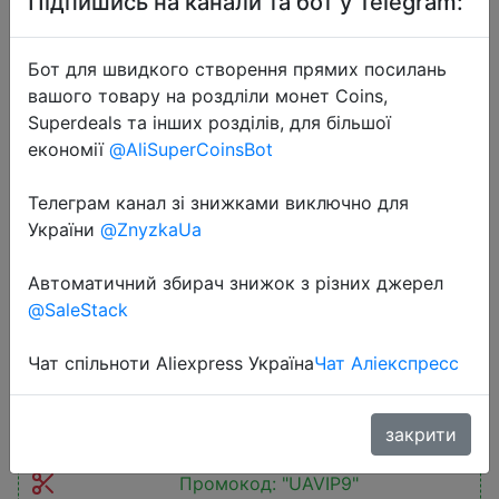
Підпишись на канали та бот у Telegram:
Бот для швидкого створення прямих посилань
вашого товару на роздліли монет Coins,
Superdeals та інших розділів, для більшої
економії
@AliSuperCoinsBot
2026-03-16
【New Sale】Baseus 100W Charger
Телеграм канал зі знижками виключно для
Fast Charger For iPhone 17 16
України
@ZnyzkaUa
Xiaomi Samsung Laptop Tablet
Charger PD Charger USB Phone
Автоматичний збирач знижок з різних джерел
Charger
@SaleStack
Чат спільноти Aliexpress Україна
Чат Аліекспресс
$23.63
закрити
Промокод:
"UAVIP9"