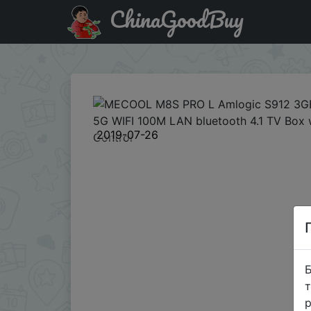
ChinaGoodBuy
Придбати по акціи MECOOL M8S PRO L Amlogic S912 3GB 
2019-07-26
Б
т
р