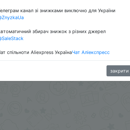
елеграм канал зі знижками виключно для України
@ZnyzkaUa
aGoodBuy
втоматичний збирач знижок з різних джерел
SaleStack
ат спільноти Aliexpress Україна
Чат Аліекспресс
закрити