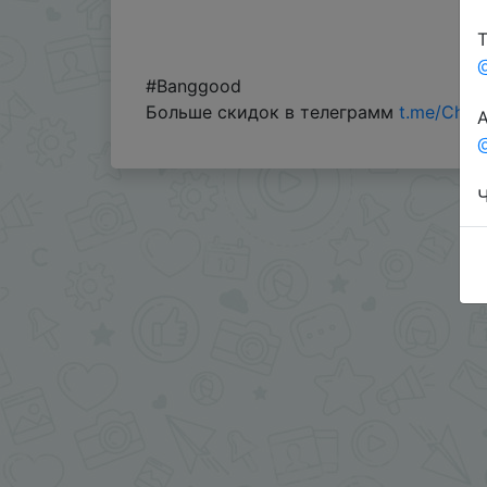
Т
#Banggood
Больше скидок в телеграмм
t.me/Chin
А
@
Ч