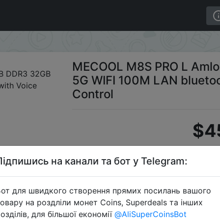
DDR3 32GB 5G WIFI 100M LAN bluetooth 4.1 TV Box with
MECOOL M8S PRO L Amlo
5G WIFI 100M LAN bluetoo
Control
$4
Підпишись на канали та бот у Telegram:
S
от для швидкого створення прямих посилань вашого
овару на роздліли монет Coins, Superdeals та інших
озділів, для більшої економії
@AliSuperCoinsBot
Перейти 