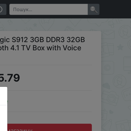
 Voice Control
×
gic S912 3GB DDR3 32GB
th 4.1 TV Box with Voice
5.79
ale
до магазину