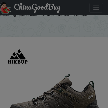
ChinaGoodBuy
Код на знижку UACD100 HIKEUP Non-slip Men Hiking
Shoes Breathable Outdoor Wear Resistant Splashproof
Climbing Men Sneaker Tourism Mountain Shoes
×