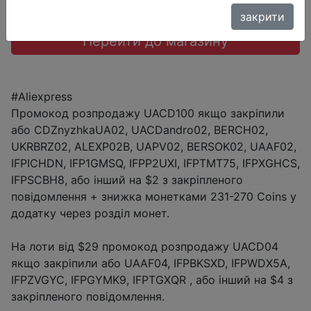
закрити
Перейти до магазину
#Aliexpress
Промокод розпродажу UACD100 якщо закріпили
або CDZnyzhkaUA02, UACDandro02, BERCH02,
UKRBRZ02, ALEXP02B, UAPV02, BERSOK02, UAAF02,
IFPICHDN, IFP1GMSQ, IFPP2UXI, IFPTMT75, IFPXGHCS,
IFPSCBH8, або інший на $2 з закріпленого
повідомлення + знижка монетками 231-270 Coins у
додатку через розділ монет.
На лоти від $29 промокод розпродажу UACD04
якщо закріпили або UAAF04, IFPBKSXD, IFPWDX5A,
IFPZVGYC, IFPGYMK9, IFPTGXQR , або інший на $4 з
закріпленого повідомлення.