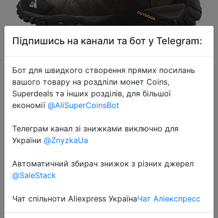
Підпишись на канали та бот у Telegram:
2026-03-07
Бот для швидкого створення прямих посилань
HIKEUP Non-slip Men Hiking Shoes
вашого товару на роздліли монет Coins,
Breathable Outdoor Wear Resistant
Superdeals та інших розділів, для більшої
економії
@AliSuperCoinsBot
Splashproof Climbing Men Sneaker
Tourism Mountain Shoes
Телеграм канал зі знижками виключно для
України
@ZnyzkaUa
$21.56
Автоматичний збирач знижок з різних джерел
@SaleStack
Промокод:
"UACD100"
Чат спільноти Aliexpress Україна
Чат Аліекспресс