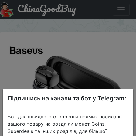
ChinaGoodBuy
Придбати Baseus Encok True Wireless W01 Bluetooth 5.0
×
Підпишись на канали та бот у Telegram:
Бот для швидкого створення прямих посилань
вашого товару на роздліли монет Coins,
Superdeals та інших розділів, для більшої