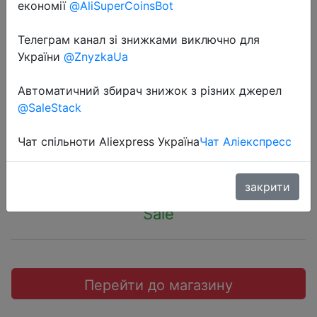
економії
@AliSuperCoinsBot
Телеграм канал зі знижками виключно для
України
@ZnyzkaUa
2019-07-25
Baseus Encok True Wireless W01
Автоматичний збирач знижок з різних джерел
Bluetooth 5.0
@SaleStack
Чат спільноти Aliexpress Україна
Чат Аліекспресс
$28.79
закрити
Sale
Перейти до магазину